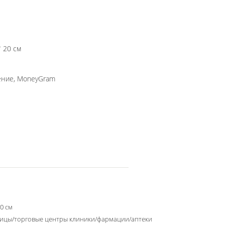
6 * 57 * 20 см
нение, MoneyGram
10 см
ицы/торговые центры клиники/фармации/аптеки