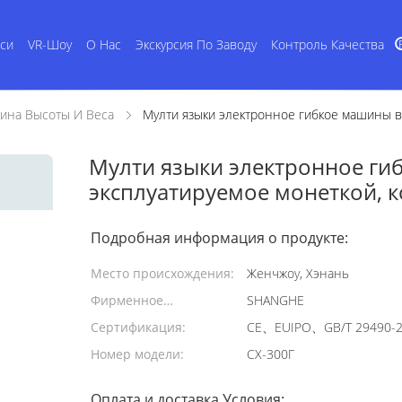
си
VR-Шоу
О Нас
Экскурсия По Заводу
Контроль Качества
ина Высоты И Веса
Мулти языки электронное гибкое машины в
Мулти языки электронное ги
эксплуатируемое монеткой, 
Подробная информация о продукте:
Место происхождения:
Женчжоу, Хэнань
Фирменное
SHANGHE
наименование:
Сертификация:
CE、EUIPO、GB/T 29490-
Номер модели:
СХ-300Г
Оплата и доставка Условия: