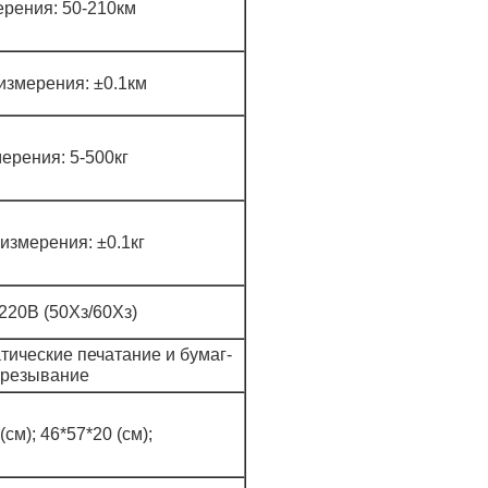
ерения: 50-210км
измерения: ±0.1км
ерения: 5-500кг
измерения: ±0.1кг
220В (50Хз/60Хз)
ические печатание и бумаг-
резывание
(см); 46*57*20 (см);