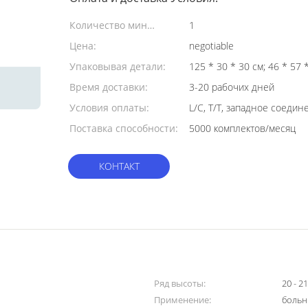
Количество мин
1
заказа:
Цена:
negotiable
Упаковывая детали:
125 * 30 * 30 см; 4
Время доставки:
3-20 рабочих дней
Условия оплаты:
L/C, T/T, западное соеди
Поставка способности:
5000 комплектов/месяц
КОНТАКТ
Ряд высоты:
20 - 2
Применение:
больн