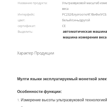
Название продукта:
Ультразвуковой масштаб изме
веса
Интерфейс:
РС232/Блуэтоотх/4Г/ВиФи/УСБ
цвет:
белый/синь/другой
сертификат:
CE
автоматическая машина
Выделить:
машина измерения веса
Характер Продукции
Мулти языки эксплуатируемый монеткой элек
Особенности функции:
1.
Измерение высоты ультразвуковой технологией 