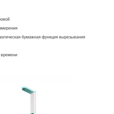
ровой
измерения
оматическая бумажная функция вырезывания
т времени