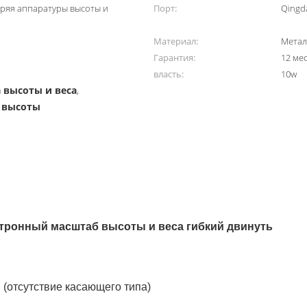
ряя аппаратуры высоты и
Порт:
Qingd
Материал:
Метал
Гарантия:
12 ме
власть:
10w
 высоты и веса
,
 высоты
тронный масштаб высоты и веса гибкий двинуть
(отсутствие касающего типа)